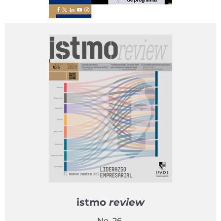
istmo
review
No. 26