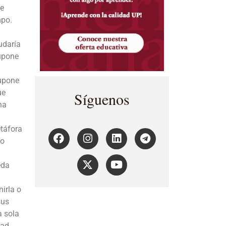
te
mpo.
udaría
supone
supone
ue
Síguenos
na
etáfora
Lo
eda
nirla o
sus
a sola
dad.