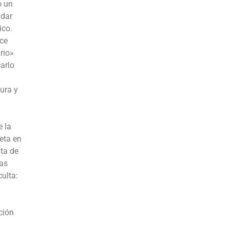
o un
adar
ico.
ece
rio»
arlo
tura y
e la
eta en
ata de
las
ulta:
ción