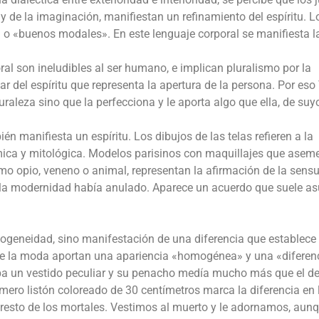
y de la imaginación, manifiestan un refinamiento del espíritu. L
 o «buenos modales». En este lenguaje corporal se manifiesta l
oral son ineludibles al ser humano, e implican pluralismo por la
r del espíritu que representa la apertura de la persona. Por es
uraleza sino que la perfecciona y le aporta algo que ella, de suy
 manifiesta un espíritu. Los dibujos de las telas refieren a la
mica y mitológica. Modelos parisinos con maquillajes que asem
mo opio, veneno o animal, representan la afirmación de la sensu
e la modernidad había anulado. Aparece un acuerdo que suele as
geneidad, sino manifestación de una diferencia que establece
 de la moda aportan una apariencia «homogénea» y una «diferen
aba un vestido peculiar y su penacho medía mucho más que el d
ero listón coloreado de 30 centímetros marca la diferencia en 
l resto de los mortales. Vestimos al muerto y le adornamos, aun