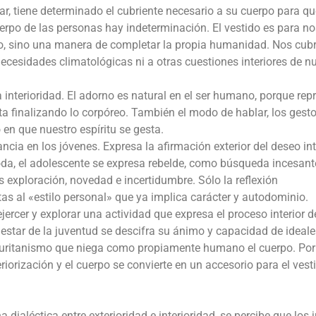
ar, tiene determinado el cubriente necesario a su cuerpo para qu
uerpo de las personas hay indeterminación. El vestido es para n
eco, sino una manera de completar la propia humanidad. Nos cub
cesidades climatológicas ni a otras cuestiones interiores de n
interioridad. El adorno es natural en el ser humano, porque rep
ta finalizando lo corpóreo. También el modo de hablar, los gesto
 en que nuestro espíritu se gesta.
ncia en los jóvenes. Expresa la afirmación exterior del deseo int
moda, el adolescente se expresa rebelde, como búsqueda incesant
s exploración, novedad e incertidumbre. Sólo la reflexión
tas al «estilo personal» que ya implica carácter y autodominio.
ejercer y explorar una actividad que expresa el proceso interior d
 estar de la juventud se descifra su ánimo y capacidad de ideale
puritanismo que niega como propiamente humano el cuerpo. Por
riorización y el cuerpo se convierte en un accesorio para el vest
aléctica entre exterioridad e interioridad, se percibe que los j