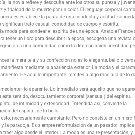
día, la novia refiere y desoculta ante los otros su pureza y juven
ez y frialdad de la muerte por un color. El lenguaje corporal cam
 funerales establece la pauta de una conducta y actitud: sobried
ns significan trato casual, comodidad de cuerpo y espíritu.
 la moda para sondear el espíritu de una época. Anatole France 
era tener un libro para descubrir la época, escogería una revista 
tegración a una comunidad como la diferenciación: identidad p
ces la mera tela y su confección no es lo elegante, bello o verd
anifiesta mediante la apariencia exterior. La moda y el carácte
tamiento. He aquí lo importante: remiten a algo más allá de lo d
y mediante» lo aparente. Lo inmediato será aquello que no apare
 este sentido, desocultamiento corporal (sensual) del espíritu.
ritu; de intimidad y exterioridad. Entendida así, convierte la
ón del espíritu, de lo bello.
 esto, necesariamente cambiante. Pero no consiste en un mero f
o y la paradoja. Es siempre reformulación de un pasado: implica
a traer algo desde el interior. La moda es una re-presentación, y