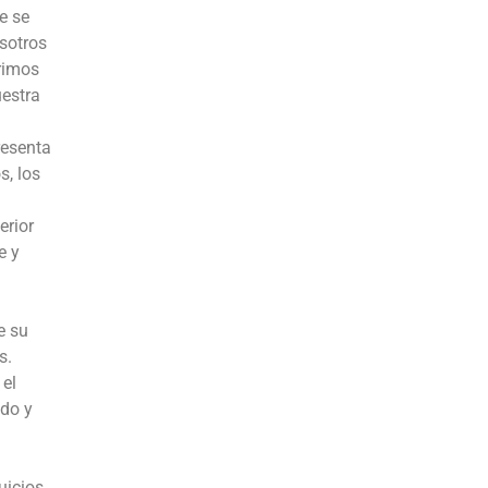
e se
osotros
rimos
uestra
resenta
s, los
erior
e y
e su
s.
 el
ido y
uicios