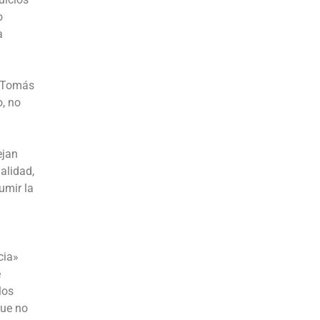
o
a
o Tomás
o, no
ejan
alidad,
umir la
cia»
e
los
que no