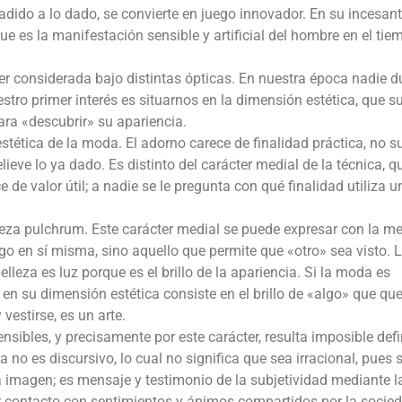
dido a lo dado, se convierte en juego innovador. En su incesan
ue es la manifestación sensible y artificial del hombre en el tie
r considerada bajo distintas ópticas. En nuestra época nadie d
tro primer interés es situarnos en la dimensión estética, que 
ara «descubrir» su apariencia.
 estética de la moda. El adorno carece de finalidad práctica, no 
elieve lo ya dado. Es distinto del carácter medial de la técnica, q
e de valor útil; a nadie se le pregunta con qué finalidad utiliza u
leza pulchrum. Este carácter medial se puede expresar con la m
go en sí misma, sino aquello que permite que «otro» sea visto. 
belleza es luz porque es el brillo de la apariencia. Si la moda es
 en su dimensión estética consiste en el brillo de «algo» que qu
vestirse, es un arte.
nsibles, y precisamente por este carácter, resulta imposible defi
 no es discursivo, lo cual no significa que sea irracional, pues 
 imagen; es mensaje y testimonio de la subjetividad mediante l
r contacto con sentimientos y ánimos compartidos por la socie