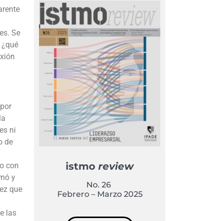
arente
es. Se
, ¿qué
exión
 por
la
es ni
o de
istmo
review
do con
rmó y
No. 26
vez que
Febrero – Marzo 2025
e las