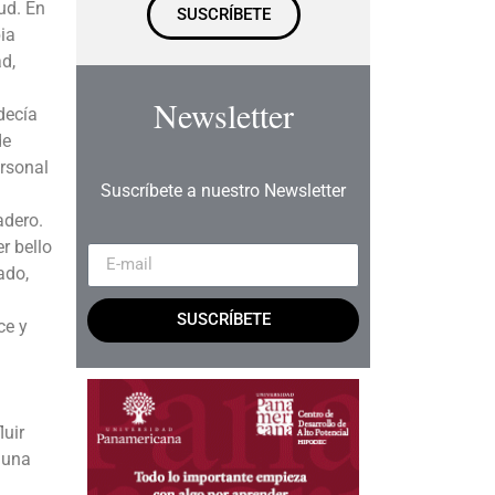
tud. En
SUSCRÍBETE
bia
ad,
Newsletter
decía
de
ersonal
Suscríbete a nuestro Newsletter
adero.
r bello
ado,
SUSCRÍBETE
ce y
luir
 una