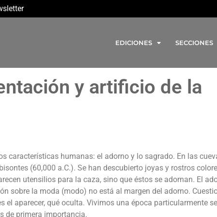
sletter
EDICIONES
SECCIONES
ntación y artificio de la
os características humanas: el adorno y lo sagrado. En las cuev
bisontes (60,000 a.C.). Se han descubierto joyas y rostros colo
parecen utensilios para la caza, sino que éstos se adornan. El ad
lexión sobre la moda (modo) no está al margen del adorno. Cuesti
 es el aparecer, qué oculta. Vivimos una época particularmente s
es de primera importancia.