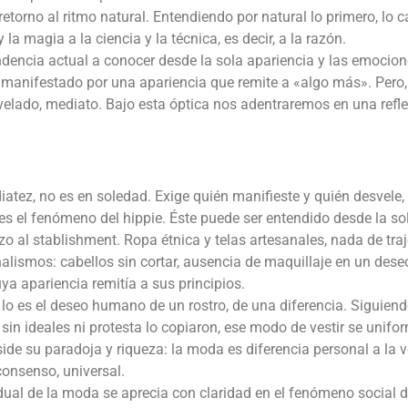
torno al ritmo natural. Entendiendo por natural lo primero, lo c
 la magia a la ciencia y la técnica, es decir, a la razón.
endencia actual a conocer desde la sola apariencia y las emocion
ero manifestado por una apariencia que remite a «algo más». Pero
o velado, mediato. Bajo esta óptica nos adentraremos en una refl
ez, no es en soledad. Exige quién manifieste y quién desvele,
es el fenómeno del hippie. Éste puede ser entendido desde la so
zo al stablishment. Ropa étnica y telas artesanales, nada de traj
ismos: cabellos sin cortar, ausencia de maquillaje en un dese
uya apariencia remitía a sus principios.
n lo es el deseo humano de un rostro, de una diferencia. Siguien
sin ideales ni protesta lo copiaron, ese modo de vestir se unifo
side su paradoja y riqueza: la moda es diferencia personal a la 
consenso, universal.
vidual de la moda se aprecia con claridad en el fenómeno social d