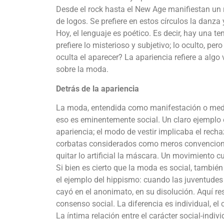
Desde el rock hasta el New Age manifiestan un re
de logos. Se prefiere en estos círculos la danza y
Hoy, el lenguaje es poético. Es decir, hay una t
prefiere lo misterioso y subjetivo; lo oculto, p
oculta el aparecer? La apariencia refiere a alg
sobre la moda.
Detrás de la apariencia
La moda, entendida como manifestación o mediat
eso es eminentemente social. Un claro ejemplo 
apariencia; el modo de vestir implicaba el recha
corbatas considerados como meros convencional
quitar lo artificial la máscara. Un movimiento c
Si bien es cierto que la moda es social, tambié
el ejemplo del hippismo: cuando las juventudes 
cayó en el anonimato, en su disolución. Aquí re
consenso social. La diferencia es individual, el 
La íntima relación entre el carácter social-indi