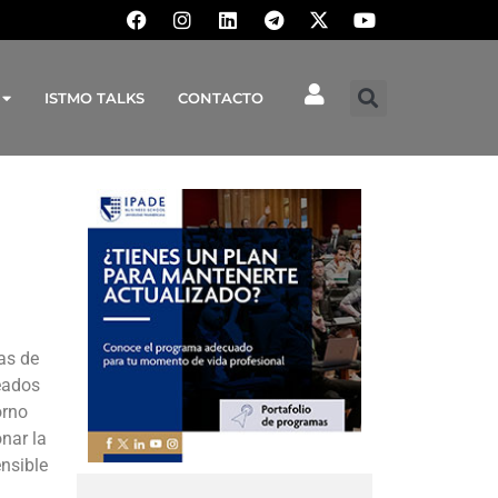
ISTMO TALKS
CONTACTO
as de
reados
orno
onar la
ensible