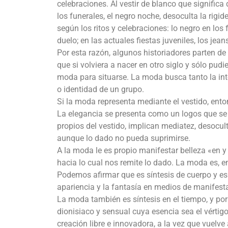
celebraciones. Al vestir de blanco que significa 
los funerales, el negro noche, desoculta la rigid
según los ritos y celebraciones: lo negro en los
duelo; en las actuales fiestas juveniles, los jea
Por esta razón, algunos historiadores parten de
que si volviera a nacer en otro siglo y sólo pudi
moda para situarse. La moda busca tanto la in
o identidad de un grupo.
Si la moda representa mediante el vestido, enton
La elegancia se presenta como un logos que se m
propios del vestido, implican mediatez, desocul
aunque lo dado no pueda suprimirse.
A la moda le es propio manifestar belleza «en 
hacia lo cual nos remite lo dado. La moda es, en
Podemos afirmar que es síntesis de cuerpo y espí
apariencia y la fantasía en medios de manifestaci
La moda también es síntesis en el tiempo, y por
dionisiaco y sensual cuya esencia sea el vértig
creación libre e innovadora, a la vez que vuelve 