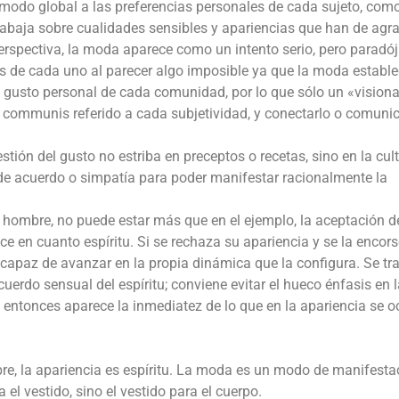
e modo global a las preferencias personales de cada sujeto, com
 Trabaja sobre cualidades sensibles y apariencias que han de agr
erspectiva, la moda aparece como un intento serio, pero paradój
as de cada uno al parecer algo imposible ya que la moda establ
gusto personal de cada comunidad, por lo que sólo un «visiona
 communis referido a cada subjetividad, y conectarlo o comunic
stión del gusto no estriba en preceptos o recetas, sino en la cul
 de acuerdo o simpatía para poder manifestar racionalmente la
al hombre, no puede estar más que en el ejemplo, la aceptación d
e en cuanto espíritu. Si se rechaza su apariencia y se la encors
capaz de avanzar en la propia dinámica que la configura. Se tr
uerdo sensual del espíritu; conviene evitar el hueco énfasis en 
ntonces aparece la inmediatez de lo que en la apariencia se oc
re, la apariencia es espíritu. La moda es un modo de manifesta
ra el vestido, sino el vestido para el cuerpo.