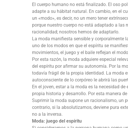
El cuerpo humano no está finalizado. El oso pol
adapte a su hábitat natural. En cambio, en el c
un «modo», es decir, no un mero tener extríns
porque nuestro cuerpo no está adaptado a las ne
racionalidad; nosotros hemos de adaptarlo.
La moda manifiesta sensible y corporalmente la 
uno de los modos en que el espíritu se manifies
movimientos, el juego y el baile reflejan el modo
Por esta razón, la moda adquiere especial releva
del espíritu por afirmar su autonomía. Por la 
todavía frágil de la propia identidad. La moda e
autoconsciente de lo corpóreo le abrirá las puer
En el joven, estar a la moda es la necesidad de 
propia historia y desarrollo. Por esta manera de
Suprimir la moda supone un racionalismo, un 
contrario, si la absolutizamos, deviene pura exte
no a la inversa.
Moda: juego del espíritu
Si consideramos a la persona humana como una di