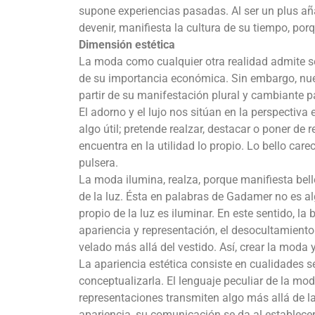
supone experiencias pasadas. Al ser un plus aña
devenir, manifiesta la cultura de su tiempo, porq
Dimensión estética
La moda como cualquier otra realidad admite se
de su importancia económica. Sin embargo, nues
partir de su manifestación plural y cambiante p
El adorno y el lujo nos sitúan en la perspectiva
algo útil; pretende realzar, destacar o poner de r
encuentra en la utilidad lo propio. Lo bello carec
pulsera.
La moda ilumina, realza, porque manifiesta bel
de la luz. Ésta en palabras de Gadamer no es al
propio de la luz es iluminar. En este sentido, la 
apariencia y representación, el desocultamiento
velado más allá del vestido. Así, crear la moda y 
La apariencia estética consiste en cualidades se
conceptualizarla. El lenguaje peculiar de la moda
representaciones transmiten algo más allá de la
apariencia, su comunicación se da al establece