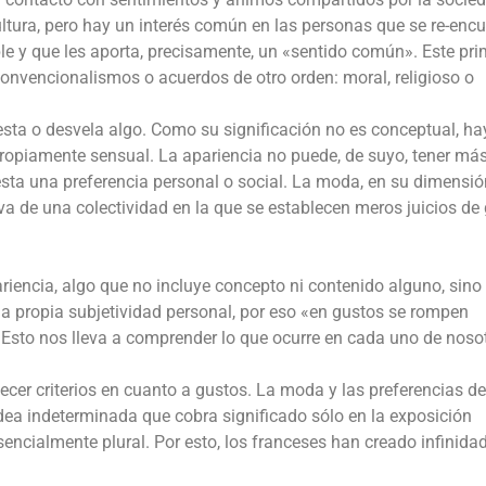
ltura, pero hay un interés común en las personas que se re-enc
le y que les aporta, precisamente, un «sentido común». Este pri
convencionalismos o acuerdos de otro orden: moral, religioso o
sta o desvela algo. Como su significación no es conceptual, ha
 propiamente sensual. La apariencia no puede, de suyo, tener má
sta una preferencia personal o social. La moda, en su dimensió
va de una colectividad en la que se establecen meros juicios de
ariencia, algo que no incluye concepto ni contenido alguno, sino
la propia subjetividad personal, por eso «en gustos se rompen
 Esto nos lleva a comprender lo que ocurre en cada uno de nosot
ecer criterios en cuanto a gustos. La moda y las preferencias d
idea indeterminada que cobra significado sólo en la exposición
sencialmente plural. Por esto, los franceses han creado infinida