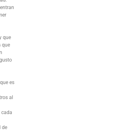
uentran
mer
y que
s que
n
 gusto
 que es
ros al
e cada
d de