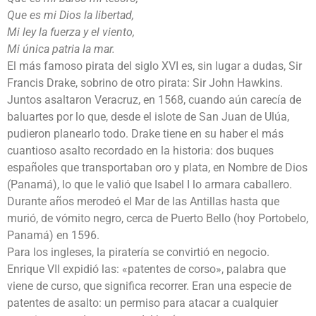
Que es mi Dios la libertad,
Mi ley la fuerza y el viento,
Mi única patria la mar.
El más famoso pirata del siglo XVI es, sin lugar a dudas, Sir
Francis Drake, sobrino de otro pirata: Sir John Hawkins.
Juntos asaltaron Veracruz, en 1568, cuando aún carecía de
baluartes por lo que, desde el islote de San Juan de Ulúa,
pudieron planearlo todo. Drake tiene en su haber el más
cuantioso asalto recordado en la historia: dos buques
españoles que transportaban oro y plata, en Nombre de Dios
(Panamá), lo que le valió que Isabel I lo armara caballero.
Durante años merodeó el Mar de las Antillas hasta que
murió, de vómito negro, cerca de Puerto Bello (hoy Portobelo,
Panamá) en 1596.
Para los ingleses, la piratería se convirtió en negocio.
Enrique VII expidió las: «patentes de corso», palabra que
viene de curso, que significa recorrer. Eran una especie de
patentes de asalto: un permiso para atacar a cualquier