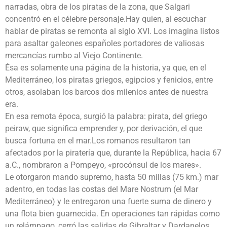
narradas, obra de los piratas de la zona, que Salgari
concentró en el célebre personaje.Hay quien, al escuchar
hablar de piratas se remonta al siglo XVI. Los imagina listos
para asaltar galeones españoles portadores de valiosas
mercancías rumbo al Viejo Continente.
Ésa es solamente una página de la historia, ya que, en el
Mediterráneo, los piratas griegos, egipcios y fenicios, entre
otros, asolaban los barcos dos milenios antes de nuestra
era.
En esa remota época, surgió la palabra: pirata, del griego
peiraw, que significa emprender y, por derivación, el que
busca fortuna en el mar.Los romanos resultaron tan
afectados por la piratería que, durante la República, hacia 67
a.C., nombraron a Pompeyo, «procónsul de los mares».
Le otorgaron mando supremo, hasta 50 millas (75 km.) mar
adentro, en todas las costas del Mare Nostrum (el Mar
Mediterráneo) y le entregaron una fuerte suma de dinero y
una flota bien guarnecida. En operaciones tan rápidas como
un relámpago, cerró las salidas de Gibraltar y Dardanelos.