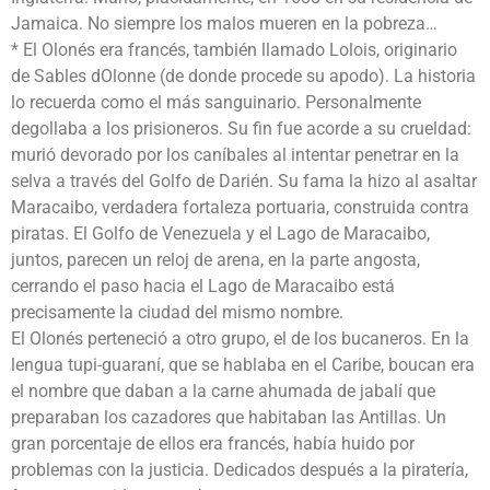
Jamaica. No siempre los malos mueren en la pobreza…
* El Olonés era francés, también llamado Lolois, originario
de Sables dOlonne (de donde procede su apodo). La historia
lo recuerda como el más sanguinario. Personalmente
degollaba a los prisioneros. Su fin fue acorde a su crueldad:
murió devorado por los caníbales al intentar penetrar en la
selva a través del Golfo de Darién. Su fama la hizo al asaltar
Maracaibo, verdadera fortaleza portuaria, construida contra
piratas. El Golfo de Venezuela y el Lago de Maracaibo,
juntos, parecen un reloj de arena, en la parte angosta,
cerrando el paso hacia el Lago de Maracaibo está
precisamente la ciudad del mismo nombre.
El Olonés perteneció a otro grupo, el de los bucaneros. En la
lengua tupi-guaraní, que se hablaba en el Caribe, boucan era
el nombre que daban a la carne ahumada de jabalí que
preparaban los cazadores que habitaban las Antillas. Un
gran porcentaje de ellos era francés, había huido por
problemas con la justicia. Dedicados después a la piratería,