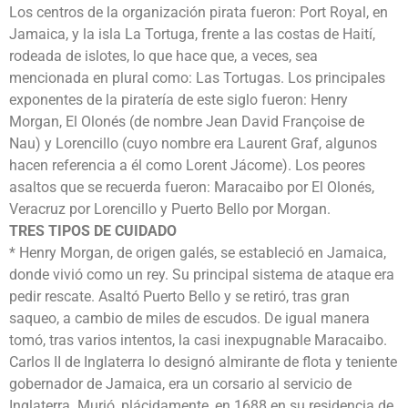
Los centros de la organización pirata fueron: Port Royal, en
Jamaica, y la isla La Tortuga, frente a las costas de Haití,
rodeada de islotes, lo que hace que, a veces, sea
mencionada en plural como: Las Tortugas. Los principales
exponentes de la piratería de este siglo fueron: Henry
Morgan, El Olonés (de nombre Jean David Françoise de
Nau) y Lorencillo (cuyo nombre era Laurent Graf, algunos
hacen referencia a él como Lorent Jácome). Los peores
asaltos que se recuerda fueron: Maracaibo por El Olonés,
Veracruz por Lorencillo y Puerto Bello por Morgan.
TRES TIPOS DE CUIDADO
* Henry Morgan, de origen galés, se estableció en Jamaica,
donde vivió como un rey. Su principal sistema de ataque era
pedir rescate. Asaltó Puerto Bello y se retiró, tras gran
saqueo, a cambio de miles de escudos. De igual manera
tomó, tras varios intentos, la casi inexpugnable Maracaibo.
Carlos II de Inglaterra lo designó almirante de flota y teniente
gobernador de Jamaica, era un corsario al servicio de
Inglaterra. Murió, plácidamente, en 1688 en su residencia de