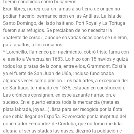
fueron conocidos como bucaneros.
Eran libres, no regresaron jamás a su tierra de origen no
podían hacerlo, permanecieron en las Antillas. La isla de
Santo Domingo, del lado haitiano, Port Royal y La Tortuga
fueron sus refugios. Se preciaban de no necesitar la
«patente de corso», aunque en varias ocasiones se unieron,
para asaltos, a los corsarios.
* Lorencillo, flamenco por nacimiento, cobró triste fama con
el asalto a Veracruz en 1683. Lo hizo con 15 navíos y quizá
todos los piratas de la zona, entre ellos, Grammont. Existía
ya el fuerte de San Juan de Ulúa, incluso funcionaba
algunas veces como prisión. Los baluartes, a excepción del
de Santiago, terminado en 1635, estaban en construcción.
Las crónicas consignan, en espeluznante narración, el
suceso. En el puerto estaba toda la mercancía (metales,
plata labrada, joyas…), lista para ser recogida por la flota
que debía llegar de España. Favorecido por la ineptitud del
gobernador Fernández de Córdoba, que no tomó medida
alguna al ser avistadas las naves, diezmó la población e