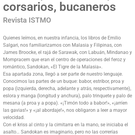
corsarios, bucaneros
Revista ISTMO
Quienes leímos, en nuestra infancia, los libros de Emilio
Salgari, nos familiarizamos con Malasia y Filipinas, con
James Broocke, el rajá de Sarawak, con Labuán, Mindanao y
Mompracem que eran el centro de operaciones del feroz y
romántico, Sandokan, «El Tigre de la Malasia».
Esa apartada zona, llegó a ser parte de nuestro lenguaje.
Conocimos las partes de un buque: babor, estribor, proa y
popa (izquierda, derecha, adelante y atrás, respectivamente),
eslora y manga (longitud y anchura), palo trinquete y palo de
mesana (a proa y a popa). «¡Timón todo a babor!», «¡arríen
las gavias!» y «¡al abordaje!», nos obligaron a leer a mayor
velocidad.
Con el kriss al cinto y la cimitarra en la mano, se iniciaba el
asalto… Sandokan es imaginario, pero no las correrías