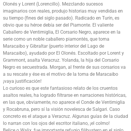
Olonés y Lorent (Lorencillo). Mezclando sucesos
imaginarios con reales, produjo historias muy vendidas en
su tiempo (fines del siglo pasado). Radicado en Turín, es
obvio que su héroe debía ser del Piamonte. El valiente
Caballero de Ventimiglia, El Corsario Negro, aparece en la
serie como un noble caballero piamontés, que toma
Maracaibo y Gibraltar (puerto interior del Lago de
Maracaibo), ayudado por El Olonés. Escoltado por Lorent y
Grammont, asalta Veracruz. Yolanda, la hija del Corsario
Negro es secuestrada. Morgan, al frente de sus corsarios va
a su rescate y ése es el motivo de la toma de Maracaibo
¡vaya justificación!
Lo curioso es que este fantasioso relato de los cruentos
asaltos reales, ha logrado filtrarse en narraciones históricas,
en las que, obviamente, no aparece el Conde de Ventimiglia
y Rocabruna, pero sí la visión novelesca de Salgari. Caso
concreto es el ataque a Veracruz. Algunas guías de la ciudad
lo narran con los ojos del escritor italiano, ¡el colmo!
Belice o Walix, fue importante refugio filibustero en el siglo