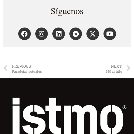
Síguenos
PREVIOUS
NEXT
Paradojas actuales
250 al hilo