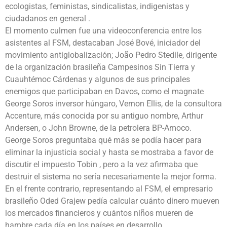
ecologistas, feministas, sindicalistas, indigenistas y
ciudadanos en general .
El momento culmen fue una videoconferencia entre los
asistentes al FSM, destacaban José Bové, iniciador del
movimiento antiglobalización; João Pedro Stedile, dirigente
de la organización brasileña Campesinos Sin Tierra y
Cuauhtémoc Cárdenas y algunos de sus principales
enemigos que participaban en Davos, como el magnate
George Soros inversor húngaro, Vernon Ellis, de la consultora
Accenture, más conocida por su antiguo nombre, Arthur
Andersen, o John Browne, de la petrolera BP-Amoco.
George Soros preguntaba qué más se podía hacer para
eliminar la injusticia social y hasta se mostraba a favor de
discutir el impuesto Tobin , pero a la vez afirmaba que
destruir el sistema no sería necesariamente la mejor forma.
En el frente contrario, representando al FSM, el empresario
brasileño Oded Grajew pedía calcular cuánto dinero mueven
los mercados financieros y cuántos niños mueren de
hambre cada día en los países en desarrollo.