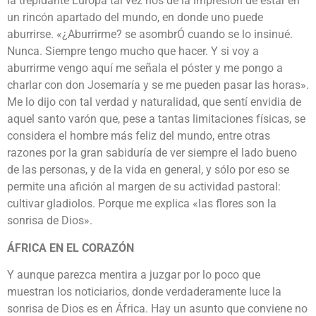
la trepidante Europa tal vez nos dé la impresión de estar en
un rincón apartado del mundo, en donde uno puede
aburrirse. «¿Aburrirme? se asombrÓ cuando se lo insinué.
Nunca. Siempre tengo mucho que hacer. Y si voy a
aburrirme vengo aquí me señala el póster y me pongo a
charlar con don Josemaría y se me pueden pasar las horas».
Me lo dijo con tal verdad y naturalidad, que sentí envidia de
aquel santo varón que, pese a tantas limitaciones físicas, se
considera el hombre más feliz del mundo, entre otras
razones por la gran sabiduría de ver siempre el lado bueno
de las personas, y de la vida en general, y sólo por eso se
permite una afición al margen de su actividad pastoral:
cultivar gladiolos. Porque me explica «las flores son la
sonrisa de Dios».
ÁFRICA EN EL CORAZÓN
Y aunque parezca mentira a juzgar por lo poco que
muestran los noticiarios, donde verdaderamente luce la
sonrisa de Dios es en África. Hay un asunto que conviene no