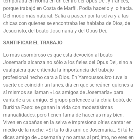
temporada en Roma en un centro del Opus Dei; y francés,
porque trabajó en Costa de Marfil. Podía hacerlo y lo hacía.
Del modo más natural. Salía a pasear por la selva y a las
chicas con quienes se encontraba les hablaba de Dios, de
Jesucristo, del beato Josemaría y del Opus Dei.
SANTIFICAR EL TRABAJO
Lo más asombroso es que esta devoción al beato
Josemaría alcanza no sólo a los fieles del Opus Dei, sino a
cualquiera que entienda la importancia del trabajo
profesional hecho cara a Dios. En Yamoussoukro tuve la
suerte de coincidir un lunes, día en que se reúnen quienes a
sí mismos se llaman «Los amigos de Josemaría» para
cantarle a su amigo. El grupo pertenece a la etnia bobó, de
Burkina Faso: se ganan la vida con modestísimas
manualidades, pero tienen fama de hacerlas muy bien.
Viven en cabañas en la selva e impresiona oírles cantar en
medio de la noche. «Si tu to dis ami de Josemaría… Si tú te
dices amigo de Josemaría y no amas al prójimo, no eres en