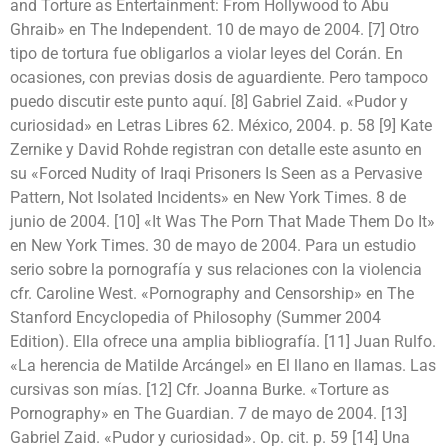
and Torture as Entertainment: From Hollywood to Abu
Ghraib» en The Independent. 10 de mayo de 2004. [7] Otro
tipo de tortura fue obligarlos a violar leyes del Corán. En
ocasiones, con previas dosis de aguardiente. Pero tampoco
puedo discutir este punto aquí. [8] Gabriel Zaid. «Pudor y
curiosidad» en Letras Libres 62. México, 2004. p. 58 [9] Kate
Zernike y David Rohde registran con detalle este asunto en
su «Forced Nudity of Iraqi Prisoners Is Seen as a Pervasive
Pattern, Not Isolated Incidents» en New York Times. 8 de
junio de 2004. [10] «It Was The Porn That Made Them Do It»
en New York Times. 30 de mayo de 2004. Para un estudio
serio sobre la pornografía y sus relaciones con la violencia
cfr. Caroline West. «Pornography and Censorship» en The
Stanford Encyclopedia of Philosophy (Summer 2004
Edition). Ella ofrece una amplia bibliografía. [11] Juan Rulfo.
«La herencia de Matilde Arcángel» en El llano en llamas. Las
cursivas son mías. [12] Cfr. Joanna Burke. «Torture as
Pornography» en The Guardian. 7 de mayo de 2004. [13]
Gabriel Zaid. «Pudor y curiosidad». Op. cit. p. 59 [14] Una