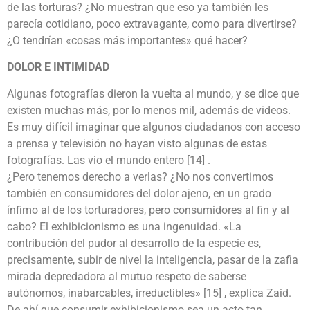
de las torturas? ¿No muestran que eso ya también les
parecía cotidiano, poco extravagante, como para divertirse?
¿O tendrían «cosas más importantes» qué hacer?
DOLOR E INTIMIDAD
Algunas fotografías dieron la vuelta al mundo, y se dice que
existen muchas más, por lo menos mil, además de videos.
Es muy difícil imaginar que algunos ciudadanos con acceso
a prensa y televisión no hayan visto algunas de estas
fotografías. Las vio el mundo entero [14] .
¿Pero tenemos derecho a verlas? ¿No nos convertimos
también en consumidores del dolor ajeno, en un grado
ínfimo al de los torturadores, pero consumidores al fin y al
cabo? El exhibicionismo es una ingenuidad. «La
contribución del pudor al desarrollo de la especie es,
precisamente, subir de nivel la inteligencia, pasar de la zafia
mirada depredadora al mutuo respeto de saberse
autónomos, inabarcables, irreductibles» [15] , explica Zaid.
De ahí que consumir exhibicionismo sea un acto tan