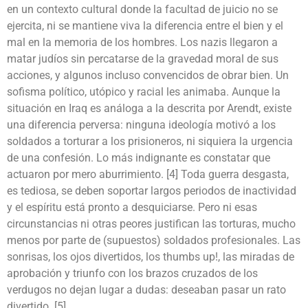
en un contexto cultural donde la facultad de juicio no se
ejercita, ni se mantiene viva la diferencia entre el bien y el
mal en la memoria de los hombres. Los nazis llegaron a
matar judíos sin percatarse de la gravedad moral de sus
acciones, y algunos incluso convencidos de obrar bien. Un
sofisma político, utópico y racial les animaba. Aunque la
situación en Iraq es análoga a la descrita por Arendt, existe
una diferencia perversa: ninguna ideología motivó a los
soldados a torturar a los prisioneros, ni siquiera la urgencia
de una confesión. Lo más indignante es constatar que
actuaron por mero aburrimiento. [4] Toda guerra desgasta,
es tediosa, se deben soportar largos periodos de inactividad
y el espíritu está pronto a desquiciarse. Pero ni esas
circunstancias ni otras peores justifican las torturas, mucho
menos por parte de (supuestos) soldados profesionales. Las
sonrisas, los ojos divertidos, los thumbs up!, las miradas de
aprobación y triunfo con los brazos cruzados de los
verdugos no dejan lugar a dudas: deseaban pasar un rato
divertido. [5]