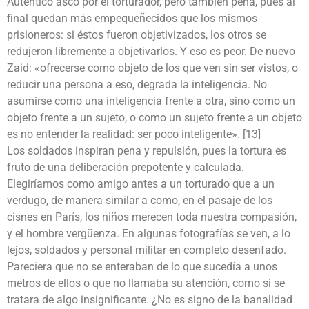
Auténtico asco por el torturador, pero también pena, pues al
final quedan más empequeñecidos que los mismos
prisioneros: si éstos fueron objetivizados, los otros se
redujeron libremente a objetivarlos. Y eso es peor. De nuevo
Zaid: «ofrecerse como objeto de los que ven sin ser vistos, o
reducir una persona a eso, degrada la inteligencia. No
asumirse como una inteligencia frente a otra, sino como un
objeto frente a un sujeto, o como un sujeto frente a un objeto
es no entender la realidad: ser poco inteligente». [13]
Los soldados inspiran pena y repulsión, pues la tortura es
fruto de una deliberación prepotente y calculada.
Elegiríamos como amigo antes a un torturado que a un
verdugo, de manera similar a como, en el pasaje de los
cisnes en París, los niños merecen toda nuestra compasión,
y el hombre vergüenza. En algunas fotografías se ven, a lo
lejos, soldados y personal militar en completo desenfado.
Pareciera que no se enteraban de lo que sucedía a unos
metros de ellos o que no llamaba su atención, como si se
tratara de algo insignificante. ¿No es signo de la banalidad