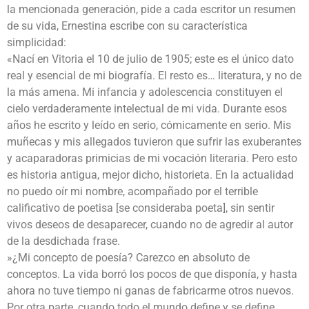
la mencionada generación, pide a cada escritor un resumen
de su vida, Ernestina escribe con su característica
simplicidad:
«Nací en Vitoria el 10 de julio de 1905; este es el único dato
real y esencial de mi biografía. El resto es… literatura, y no de
la más amena. Mi infancia y adolescencia constituyen el
cielo verdaderamente intelectual de mi vida. Durante esos
años he escrito y leído en serio, cómicamente en serio. Mis
muñecas y mis allegados tuvieron que sufrir las exuberantes
y acaparadoras primicias de mi vocación literaria. Pero esto
es historia antigua, mejor dicho, historieta. En la actualidad
no puedo oír mi nombre, acompañado por el terrible
calificativo de poetisa [se consideraba poeta], sin sentir
vivos deseos de desaparecer, cuando no de agredir al autor
de la desdichada frase.
»¿Mi concepto de poesía? Carezco en absoluto de
conceptos. La vida borró los pocos de que disponía, y hasta
ahora no tuve tiempo ni ganas de fabricarme otros nuevos.
Por otra parte, cuando todo el mundo define y se define