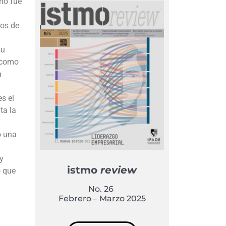
 no fue
mos de
su
a como
a
s el
ta la
o una
y
istmo
review
o que
No. 26
Febrero – Marzo 2025