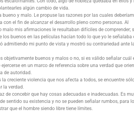
s escalofriantes. Con todo, algo de nobleza quedaba en ellos y
 plantearles algún cambio de vida.
a bueno y malo. Le propuse las razones por las cuales debería
 con el fin de alcanzar el desarrollo pleno como personas. Al
o malo mis afirmaciones le resultaban difíciles de comprender; 
 los buenos en las películas hacían todo lo que yo le señalab
 admitiendo mi punto de vista y mostró su contrariedad ante l
s objetivamente buenos y malos o no, si es válido señalar cuál e
 ejercerse en un marco de referencia sobre una verdad que orien
a de autoridad.
la creciente violencia que nos afecta a todos, se encuentre sól
r la verdad.
capaz de concebir que hay cosas adecuadas e inadecuadas. Es mu
de sentido su existencia y no se pueden señalar rumbos, para l
rar que el hombre siendo libre tiene límites.