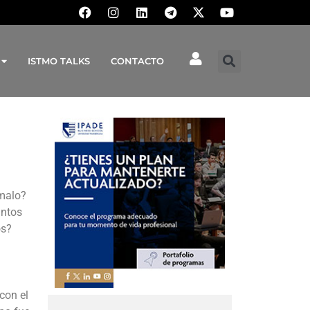
ISTMO TALKS
CONTACTO
 malo?
antos
os?
con el