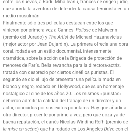
entre los nuevos, a Radu Mihaileanu, francés de origen judío,
que aborda la aventura de defender la causa feminista en un
medio musulmán.
Finalmente sólo tres películas destacan entre los que
vinieron por primera vez a Cannes:
Polisse
de Maiwenn
(premio del Jurado) y
The Artist
de Michael Hazanavicius
(mejor actor por Jean Dujardin). La primera ofrecía una obra
coral, rodada en un estilo documental, intensamente
dramática, sobre la acción de la Brigada de protección de
menores de París. Bella revancha para la directora-actriz,
tratada con desprecio por ciertos cinéfilos puristas. El
segundo se dio el lujo de presentar una película muda en
blanco y negro, rodada en Hollywood, que es un homenaje
nostálgico al cine de los años 20. Los mismos «puristas»
debieron admitir la calidad del trabajo de un director y un
actor, conocidos por sus éxitos populares. Hay que añadir a
otro director, presente por primera vez, pero que goza ya de
buena reputación, el danés Nicolas Winding Refh (premio de
la mise en scène
) que ha rodado en Los Angeles
Drive
con el