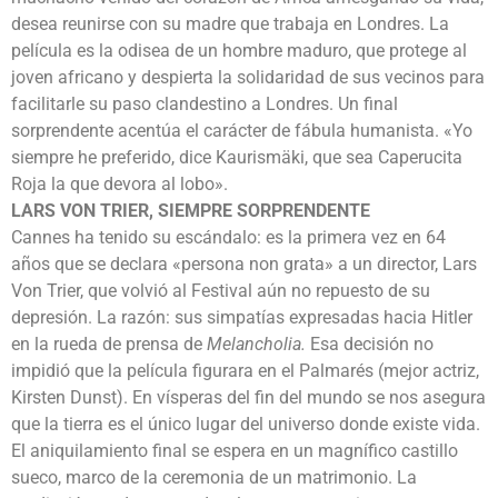
desea reunirse con su madre que trabaja en Londres. La
película es la odisea de un hombre maduro, que protege al
joven africano y despierta la solidaridad de sus vecinos para
facilitarle su paso clandestino a Londres. Un final
sorprendente acentúa el carácter de fábula humanista. «Yo
siempre he preferido, dice Kaurismäki, que sea Caperucita
Roja la que devora al lobo».
LARS VON TRIER, SIEMPRE SORPRENDENTE
Cannes ha tenido su escándalo: es la primera vez en 64
años que se declara «persona non grata» a un director, Lars
Von Trier, que volvió al Festival aún no repuesto de su
depresión. La razón: sus simpatías expresadas hacia Hitler
en la rueda de prensa de
Melancholia.
Esa decisión no
impidió que la película figurara en el Palmarés (mejor actriz,
Kirsten Dunst). En vísperas del fin del mundo se nos asegura
que la tierra es el único lugar del universo donde existe vida.
El aniquilamiento final se espera en un magnífico castillo
sueco, marco de la ceremonia de un matrimonio. La