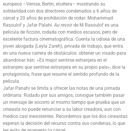
europeos –Venise, Berlin, etcétera– mostrando su
solidaridad con dos directores condenados a 6 años de
cárcel y 20 años de prohibición de rodar: Mohammad
Rasoulof y Jafar Palahi.
Au revoir
de M Rasoulof es una
película de ficción, rodada con medios escasos, pero de
excelente factura cinematográfica. Cuenta la odisea de una
joven abogada (Leyla Zareh), privada de trabajo, que entra
en una nueva carrera de obstáculos: obtener un visado para
abandonar Irán. «Es mejor sentirse extranjera en el
extranjero que sentirse extranjera en su propio país», dice la
protagonista, frase que resume el sentido profundo de la
película.
Jafar Panahi se limita a ofrecer las notas de una jornada
ordinaria. Rodado por sus amigos, consigue también pasar
un mensaje de socorro al mismo tiempo que prueba que un
cineasta no puede renunciar a su labor creadora, aun con
medios casi inexistentes. Recordemos que los dos cineastas
esperan la decisión del recurso contra sus condenas, lo que
les evita de momento la cárcel.