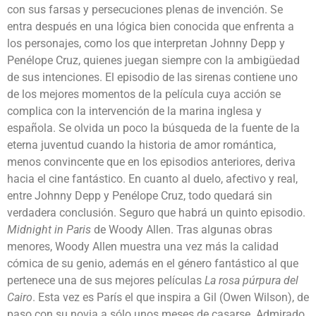
con sus farsas y persecuciones plenas de invención. Se
entra después en una lógica bien conocida que enfrenta a
los personajes, como los que interpretan Johnny Depp y
Penélope Cruz, quienes juegan siempre con la ambigüedad
de sus intenciones. El episodio de las sirenas contiene uno
de los mejores momentos de la película cuya acción se
complica con la intervención de la marina inglesa y
española. Se olvida un poco la búsqueda de la fuente de la
eterna juventud cuando la historia de amor romántica,
menos convincente que en los episodios anteriores, deriva
hacia el cine fantástico. En cuanto al duelo, afectivo y real,
entre Johnny Depp y Penélope Cruz, todo quedará sin
verdadera conclusión. Seguro que habrá un quinto episodio.
Midnight in Paris
de Woody Allen. Tras algunas obras
menores, Woody Allen muestra una vez más la calidad
cómica de su genio, además en el género fantástico al que
pertenece una de sus mejores películas
La rosa púrpura del
Cairo
. Esta vez es París el que inspira a Gil (Owen Wilson), de
paso con su novia a sólo unos meses de casarse. Admirado