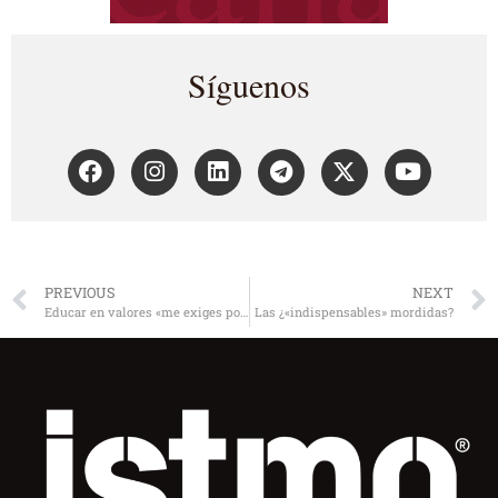
Síguenos
PREVIOUS
NEXT
Educar en valores «me exiges porque crees en mí»
Las ¿«indispensables» mordidas?