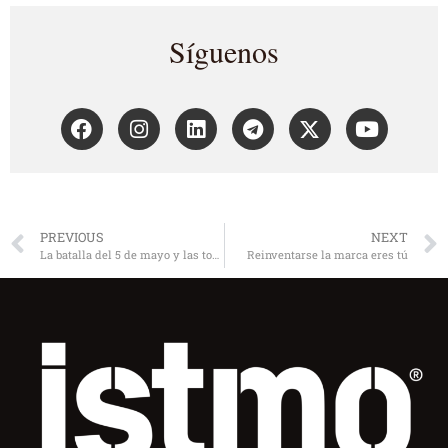
Síguenos
PREVIOUS
NEXT
La batalla del 5 de mayo y las tortas de pierna adobada
Reinventarse la marca eres tú