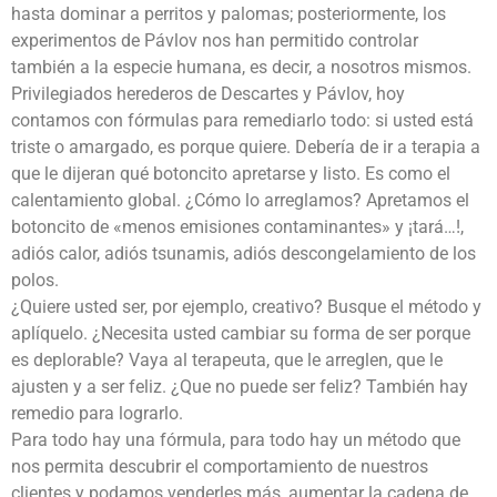
hasta dominar a perritos y palomas; posteriormente, los
experimentos de Pávlov nos han permitido controlar
también a la especie humana, es decir, a nosotros mismos.
Privilegiados herederos de Descartes y Pávlov, hoy
contamos con fórmulas para remediarlo todo: si usted está
triste o amargado, es porque quiere. Debería de ir a terapia a
que le dijeran qué botoncito apretarse y listo. Es como el
calentamiento global. ¿Cómo lo arreglamos? Apretamos el
botoncito de «menos emisiones contaminantes» y ¡tará…!,
adiós calor, adiós tsunamis, adiós descongelamiento de los
polos.
¿Quiere usted ser, por ejemplo, creativo? Busque el método y
aplíquelo. ¿Necesita usted cambiar su forma de ser porque
es deplorable? Vaya al terapeuta, que le arreglen, que le
ajusten y a ser feliz. ¿Que no puede ser feliz? También hay
remedio para lograrlo.
Para todo hay una fórmula, para todo hay un método que
nos permita descubrir el comportamiento de nuestros
clientes y podamos venderles más, aumentar la cadena de