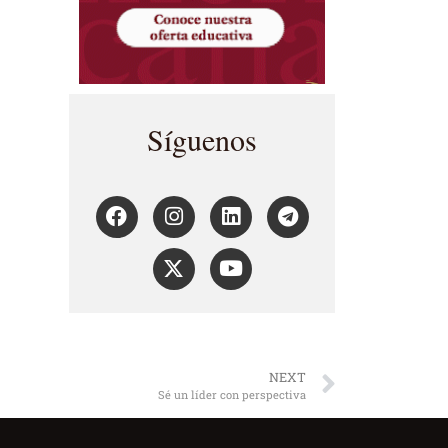
Síguenos
NEXT
Sé un líder con perspectiva