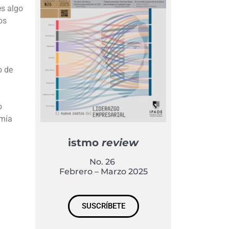
es algo
os
o de
o
omía
istmo
review
No. 26
Febrero – Marzo 2025
SUSCRÍBETE