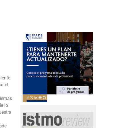
iente
ar el
dernas
e lo
uestra
esde