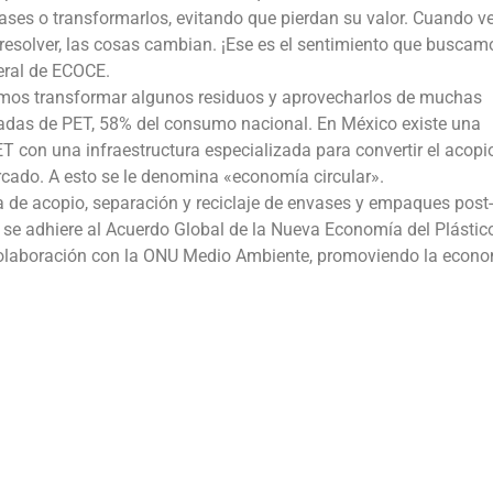
ases o transformarlos, evitando que pierdan su valor. Cuando v
esolver, las cosas cambian. ¡Ese es el sentimiento que buscam
eral de ECOCE.
mos transformar algunos residuos y aprovecharlos de muchas
adas de PET, 58% del consumo nacional. En México existe una
ET con una infraestructura especializada para convertir el acopi
ercado. A esto se le denomina «economía circular».
de acopio, separación y reciclaje de envases y empaques post-
se adhiere al Acuerdo Global de la Nueva Economía del Plástic
 colaboración con la ONU Medio Ambiente, promoviendo la econ