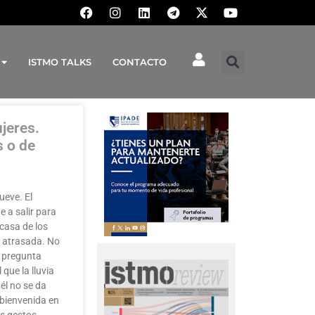
ISTMO TALKS
CONTACTO
jeres.
s o de
lueve. El
 a salir para
 casa de los
tá atrasada. No
a pregunta
que la lluvia
él no se da
 bienvenida en
s gestos