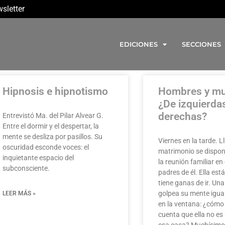
sletter
EDICIONES
SECCIONES
Hipnosis e hipnotismo
Hombres y mu
¿De izquierda
derechas?
Entrevistó Ma. del Pilar Alvear G.
Entre el dormir y el despertar, la
mente se desliza por pasillos. Su
Viernes en la tarde. L
oscuridad esconde voces: el
matrimonio se dispone
inquietante espacio del
la reunión familiar en
subconsciente.
padres de él. Ella es
tiene ganas de ir. Un
golpea su mente igual 
LEER MÁS »
en la ventana: ¿cómo 
cuenta que ella no es
esa casa? Muchísimo