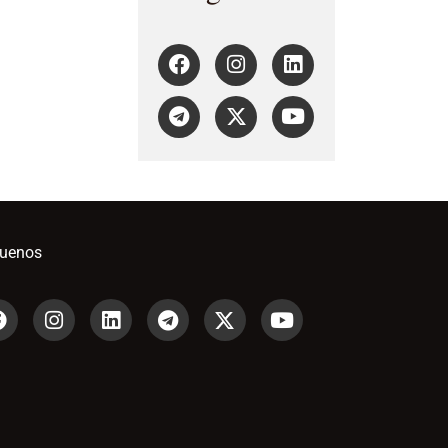
guenos