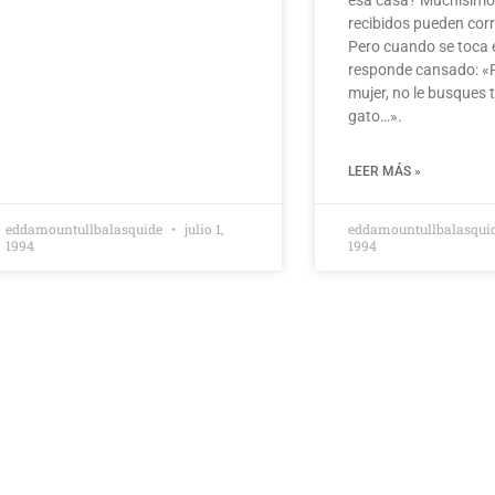
recibidos pueden cor
Pero cuando se toca e
responde cansado: «P
mujer, no le busques t
gato…».
LEER MÁS »
eddamountullbalasquide
julio 1,
eddamountullbalasqui
1994
1994