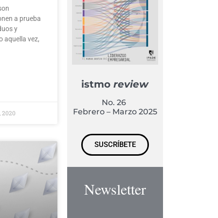
 son
onen a prueba
iduos y
 aquella vez,
istmo
review
No. 26
Febrero – Marzo 2025
, 2020
SUSCRÍBETE
Newsletter