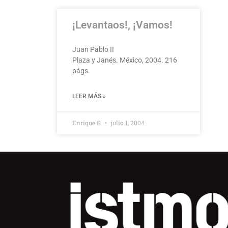
¡Levantaos!, ¡Vamos!
Juan Pablo II
Plaza y Janés. México, 2004. 216
págs.
LEER MÁS »
Enrique G
julio 1, 2004