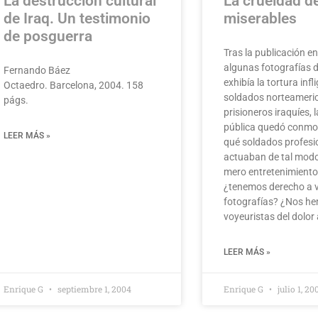
La destrucción cultural
La crueldad de
de Iraq. Un testimonio
miserables
de posguerra
Tras la publicación e
algunas fotografías 
Fernando Báez
exhibía la tortura infl
Octaedro. Barcelona, 2004. 158
soldados norteameri
págs.
prisioneros iraquíes, 
pública quedó conmo
LEER MÁS »
qué soldados profesi
actuaban de tal modo
mero entretenimiento
¿tenemos derecho a v
fotografías? ¿Nos he
voyeuristas del dolor
LEER MÁS »
Enrique G
septiembre 1, 2004
Enrique G
julio 1, 20