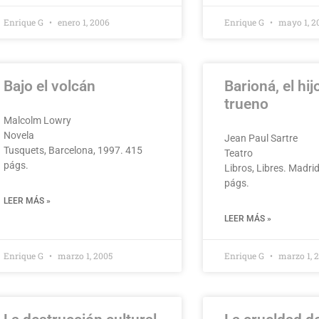
Enrique G
enero 1, 2006
Enrique G
mayo 1, 2
Bajo el volcán
Barioná, el hij
trueno
Malcolm Lowry
Novela
Jean Paul Sartre
Tusquets, Barcelona, 1997. 415
Teatro
págs.
Libros, Libres. Madri
págs.
LEER MÁS »
LEER MÁS »
Enrique G
marzo 1, 2005
Enrique G
marzo 1, 