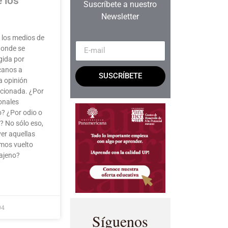
 los
Suscríbete a nuestro
Newsletter
n los medios de
donde se
igida por
canos a
SUSCRÍBETE
la opinión
cionada. ¿Por
onales
? ¿Por odio o
? No sólo eso,
er aquellas
mos vuelto
 ajeno?
04
Síguenos