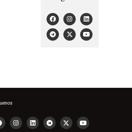
guenos