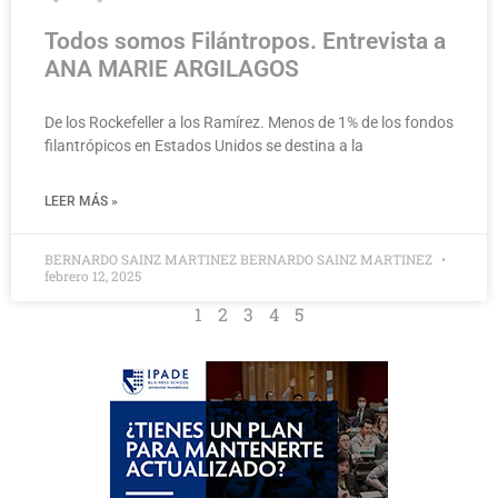
Todos somos Filántropos. Entrevista a
ANA MARIE ARGILAGOS
De los Rockefeller a los Ramírez. Menos de 1% de los fondos
filantrópicos en Estados Unidos se destina a la
LEER MÁS »
BERNARDO SAINZ MARTINEZ BERNARDO SAINZ MARTINEZ
febrero 12, 2025
1
2
3
4
5