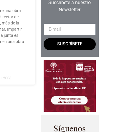
Suscríbete a nuestro
Newsletter
tre una obra
director de
, más de la
ar. Impartir
na junta es
ar en una obra
SUSCRÍBETE
 1, 2008
Síguenos