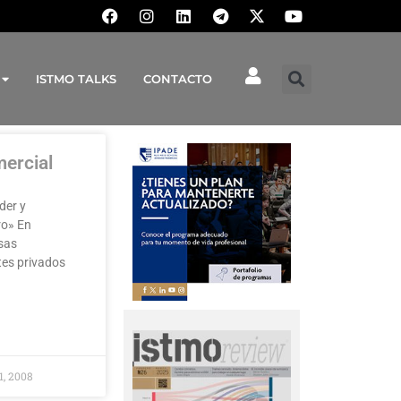
ISTMO TALKS
CONTACTO
ercial
der y
ro» En
sas
tes privados
 1, 2008