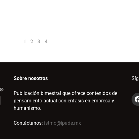
1
2
3
4
Sobre nosotros
Sí
Publicación bimestral que ofrece contenidos de
pensamiento actual con énfasis en empresa y
humanismo.
Contáctanos:
istmo@ipade.mx