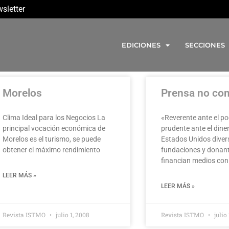
sletter
EDICIONES
SECCIONES
Morelos
Prensa no com
Clima Ideal para los Negocios La
«Reverente ante el po
principal vocación económica de
prudente ante el dine
Morelos es el turismo, se puede
Estados Unidos diver
obtener el máximo rendimiento
fundaciones y donan
financian medios con
LEER MÁS »
LEER MÁS »
Revista ISTMO
julio 1, 2008
Revista ISTMO
julio