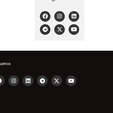
guenos