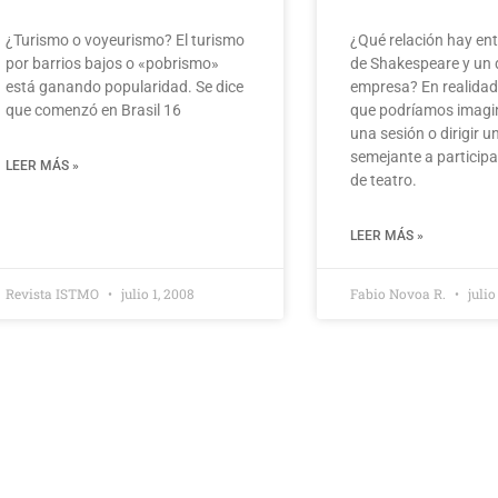
¿Turismo o voyeurismo? El turismo
¿Qué relación hay en
por barrios bajos o «pobrismo»
de Shakespeare y un 
está ganando popularidad. Se dice
empresa? En realidad
que comenzó en Brasil 16
que podríamos imagin
una sesión o dirigir u
semejante a particip
LEER MÁS »
de teatro.
LEER MÁS »
Revista ISTMO
julio 1, 2008
Fabio Novoa R.
julio