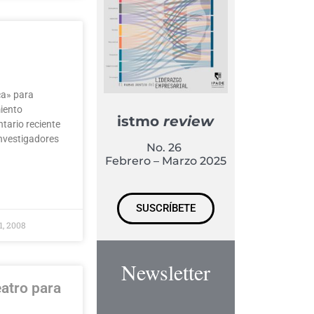
ca» para
miento
istmo
review
tario reciente
investigadores
No. 26
Febrero – Marzo 2025
SUSCRÍBETE
 1, 2008
Newsletter
eatro para