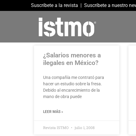
Suscríbete a la revista
|
Suscríbete a nuestro new
¿Salarios menores a
ilegales en México?
Una compañía me contrató para
hacer un estudio sobre la fresa.
Debido al encarecimiento de la
mano de obra puede
LEER MÁS »
Revista ISTMO
julio 1, 2008