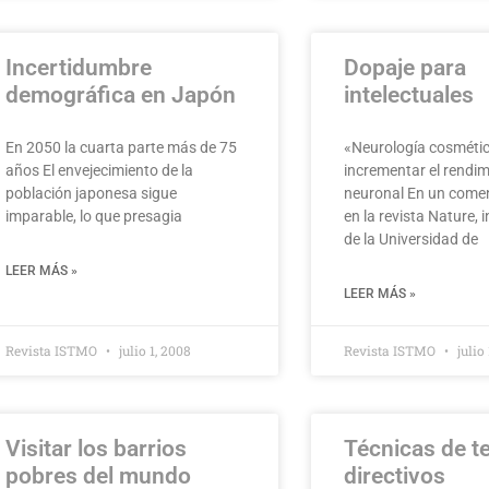
Incertidumbre
Dopaje para
demográfica en Japón
intelectuales
En 2050 la cuarta parte más de 75
«Neurología cosméti
años El envejecimiento de la
incrementar el rendi
población japonesa sigue
neuronal En un comen
imparable, lo que presagia
en la revista Nature, 
de la Universidad de
LEER MÁS »
LEER MÁS »
Revista ISTMO
julio 1, 2008
Revista ISTMO
julio
Visitar los barrios
Técnicas de t
pobres del mundo
directivos