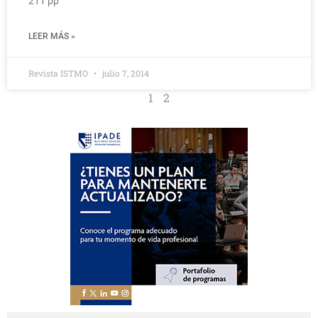
211 pp
LEER MÁS »
Revista ISTMO
julio 7, 2014
1
2