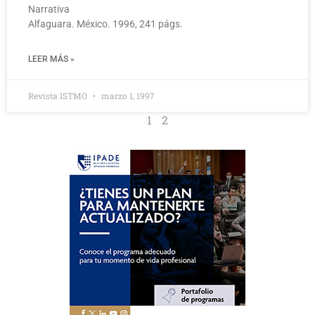
Narrativa
Alfaguara. México. 1996, 241 págs.
LEER MÁS »
Revista ISTMO
marzo 1, 1997
1
2