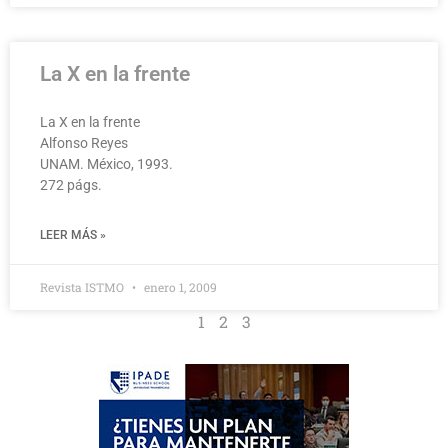
La X en la frente
La X en la frente
Alfonso Reyes
UNAM. México, 1993.
272 págs.
LEER MÁS »
Revista ISTMO
enero 1, 2009
1
2
3