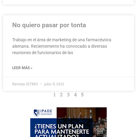
No quiero pasar por tonta
Trabajo en el área de marketing de una farmacéutica
alemana. Recientemente ha convocado a diversas
reuniones de funcionarios de las
LEER MÁS »
Revista ISTMO
julio 9, 2012
1
2
3
4
5