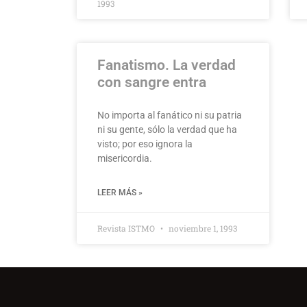
1993
Fanatismo. La verdad
con sangre entra
No importa al fanático ni su patria
ni su gente, sólo la verdad que ha
visto; por eso ignora la
misericordia.
LEER MÁS »
Revista ISTMO
noviembre 1, 1993