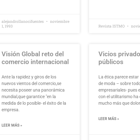
alejandrollanocifuentes
noviembre
1, 1993
Revista ISTMO
novie
Visión Global reto del
Vicios privado
comercio internacional
públicos
Ante la rapidez y giros de los
La ética parece esta
nuevos vientos del comercio,se
de moda – sobre todo
necesita poseer una panorámica
empresariales- pues 
mundial,que garantice "en la
con el utilitarismo h
medida de lo posible- el éxito de la
mucho más que dolor
empresa.
LEER MÁS »
LEER MÁS »