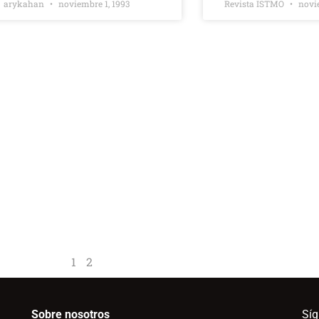
arykahan
noviembre 1, 1993
Revista ISTMO
novie
1
2
Sobre nosotros
Sí