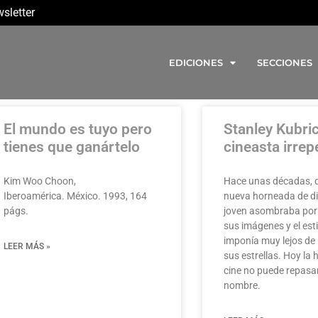
sletter
EDICIONES
SECCIONES
El mundo es tuyo pero
Stanley Kubric
tienes que ganártelo
cineasta irrep
Kim Woo Choon,
Hace unas décadas, d
Iberoamérica. México. 1993, 164
nueva horneada de di
págs.
joven asombraba por 
sus imágenes y el est
imponía muy lejos de
LEER MÁS »
sus estrellas. Hoy la h
cine no puede repasar
nombre.