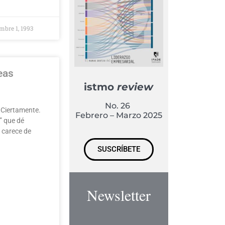
bre 1, 1993
eas
istmo
review
No. 26
. Ciertamente.
Febrero – Marzo 2025
” que dé
a carece de
SUSCRÍBETE
Newsletter