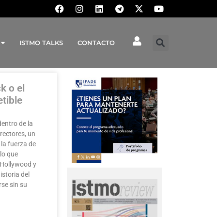
ISTMO TALKS
CONTACTO
k o el
etible
entro de la
rectores, un
la fuerza de
ilo que
 Hollywood y
istoria del
se sin su