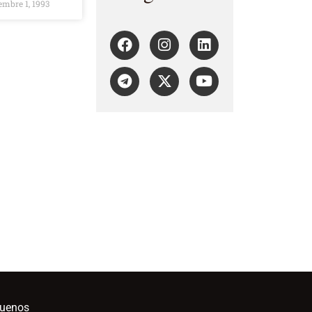
mbre 1, 1993
guenos