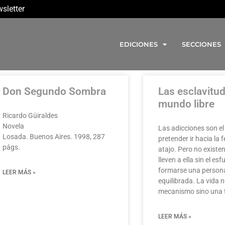
sletter
EDICIONES
SECCIONES
Don Segundo Sombra
Las esclavitud
mundo libre
Ricardo Güiraldes
Novela
Las adicciones son el
Losada. Buenos Aires. 1998, 287
pretender ir hacia la 
págs.
atajo. Pero no existe
lleven a ella sin el es
formarse una person
LEER MÁS »
equilibrada. La vida 
mecanismo sino una t
LEER MÁS »