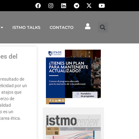
ISTMO TALKS
CONTACTO
es del
 resultado de
felicidad por un
n atajos que
fuerzo de
alidad
no es un
area ética.