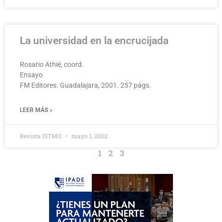
La universidad en la encrucijada
Rosario Athié, coord.
Ensayo
FM Editores. Guadalajara, 2001. 257 págs.
LEER MÁS »
Revista ISTMO
mayo 1, 2002
1
2
3